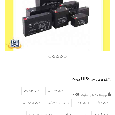
باتری یو پی اس UPS چیست
باتری مخابراتی
باتری خورشیدی
نویسنده : مدیر سایت
2019
باتری سولار
باتری نجات
باتری برق اضطراری
باتری بیمارستانی
باتری آسانسور
باتری سیستمهای امنیتی
باتری دوربین مدار بسته