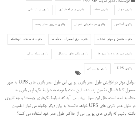
نویسنده : مدیر سایت
1086
باتری سولار
باتری نجات
باتری برق اضطراری
باتری بیمارستانی
باتری آسانسور
باتری سیستمهای امنیتی
باتری دوربین مدار بسته
باتری ماشین و موتور شارژی
باتری برق اضطراری بانک ها
باتری درب های اتوماتیک
باتری سرورها و دیتا سرورها
باتری تلفن های سانترال
باتری سیلد ساکن
باتری UPS
باتری یو پی اس
عوامل موثر در افزایش طول عمر باتری یو پی اس طول عمر باتری های UPS به طور
معمول،۳ تا ۵ سال تخمین زده شده. این مدت با توجه به شرایط نگهداری باتری ها
محاسبه شده است. حال این سوال پیش می آید که شرایط نگهداری چیست؟ و چه تاثیری
در طول عمر باتری های UPS خواهد داشت؟ به بیان دیگر چگونه می توان اطمینان
داشته باشیم که باتری های یو پی اس از حداکثر طول عمر خود استفاده می کنند؟