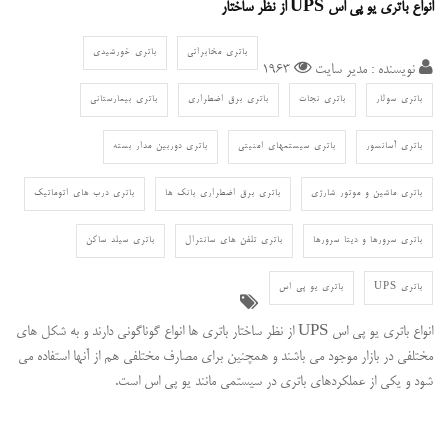
انواع باتری یو پی اس UPS از نظر ساختار
باتری مخابراتی
باتری خورشیدی
نویسنده : مدیر سایت
1963
باتری سولار
باتری نجات
باتری برق اضطراری
باتری بیمارستانی
باتری آسانسور
باتری سیستمهای امنیتی
باتری دوربین مدار بسته
باتری ماشین و موتور شارژی
باتری برق اضطراری بانک ها
باتری درب های اتوماتیک
باتری سرورها و دیتا سرورها
باتری تلفن های سانترال
باتری سیلد ساکن
باتری UPS
باتری یو پی اس
انواع باتری یو پی اس UPS از نظر ساختار باتری ها انواع گوناگونی دارند و به شکل های
مختلفی در بازار موجود می باشند و همچنین برای مصارف مختلفی هم از آنها استفاده می
شود و یکی از عملکردهای باتری در سیستمی مانند یو پی اس است.