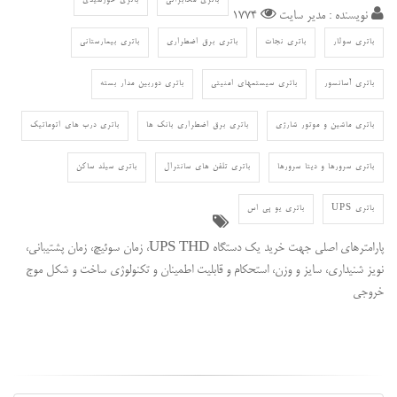
باتری مخابراتی
باتری خورشیدی
نویسنده : مدیر سایت
1774
باتری سولار
باتری نجات
باتری برق اضطراری
باتری بیمارستانی
باتری آسانسور
باتری سیستمهای امنیتی
باتری دوربین مدار بسته
باتری ماشین و موتور شارژی
باتری برق اضطراری بانک ها
باتری درب های اتوماتیک
باتری سرورها و دیتا سرورها
باتری تلفن های سانترال
باتری سیلد ساکن
باتری UPS
باتری یو پی اس
پارامترهای اصلی جهت خرید یک دستگاه UPS THD، زمان سوئیچ، زمان پشتیبانی،
نویز شنیداری، سایز و وزن، استحکام و قابلیت اطمینان و تکنولوژی ساخت و شکل موج
خروجی