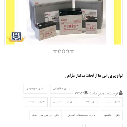
انواع یو پی اس ها از لحاظ ساختار طراحی
باتری مخابراتی
باتری خورشیدی
نویسنده : مدیر سایت
1735
باتری سولار
باتری نجات
باتری برق اضطراری
باتری بیمارستانی
باتری آسانسور
باتری سیستمهای امنیتی
باتری دوربین مدار بسته