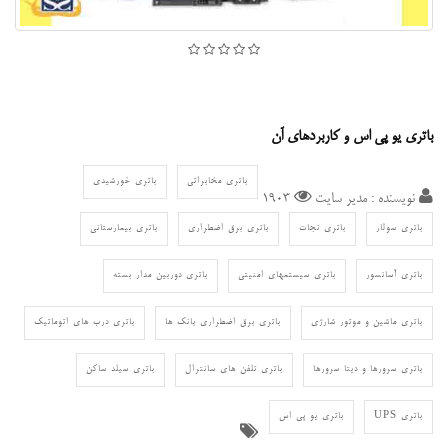
باتری یو پی اس و کاربردهای آن
باتری مخابراتی
باتری خورشیدی
نویسنده : مدیر سایت
1903
باتری سولار
باتری نجات
باتری برق اضطراری
باتری بیمارستانی
باتری آسانسور
باتری سیستمهای امنیتی
باتری دوربین مدار بسته
باتری ماشین و موتور شارژی
باتری برق اضطراری بانک ها
باتری درب های اتوماتیک
باتری سرورها و دیتا سرورها
باتری تلفن های سانترال
باتری سیلد ساکن
باتری UPS
باتری یو پی اس