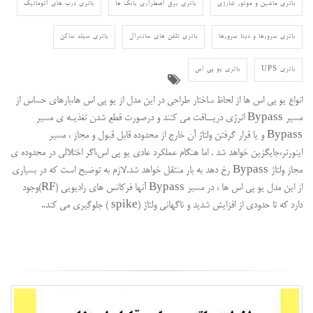
باتری ماشین و موتور شارژی
باتری برق اضطراری بانک ها
باتری درب های اتوماتیک
باتری سرورها و دیتا سرورها
باتری تلفن های سانترال
باتری سیلد ساکن
باتری UPS
باتری یو پی اس
انواع یو پی اس ها از لحاظ ساختار طراحی در این مدل از یو پی اس ها،بارهای حساس از
مسیر Bypass انرژی دریــافت می کنند و درصورت قطع شدن تغذیـه ی مسیر
Bypass و یا قرار گرفتن ولتاژ آن خارج از محدوده قابل قبول و مجاز ، مسیر
اینورتر،جایگزین خواهد شد . اما هنگام عملکرد عادی یو پی اس،اگر اختلالی در محدوده ی
مجاز ولتاژ Bypass رخ دهد به بار منتقل خواهد شد.لازم به توضیح است که در بسیاری
از این مدل یو پی اس ها ، در مسیر Bypass آنها فرکانس های رادیویی (RF)وجود
دارد که تا حدودی از افزایش شدید و ناگهانی ولتاژ (spike ) جلوگیری می کند..