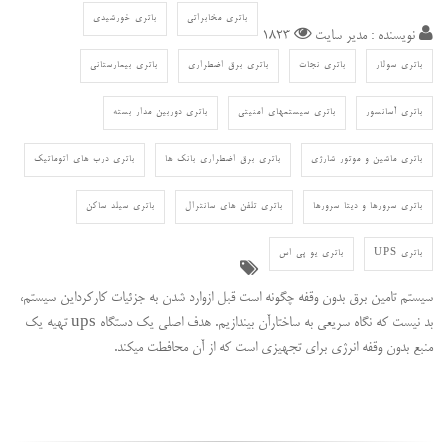
باتری مخابراتی
باتری خورشیدی
نویسنده : مدیر سایت
1823
باتری سولار
باتری نجات
باتری برق اضطراری
باتری بیمارستانی
باتری آسانسور
باتری سیستمهای امنیتی
باتری دوربین مدار بسته
باتری ماشین و موتور شارژی
باتری برق اضطراری بانک ها
باتری درب های اتوماتیک
باتری سرورها و دیتا سرورها
باتری تلفن های سانترال
باتری سیلد ساکن
باتری UPS
باتری یو پی اس
سیستم تامین برق بدون وقفه چگونه است قبل ازوارد شدن به جزئیات کارکرداین سیستم،
بد نیست که نگاه سریعی به ساختارآن بیندازیم. هدف اصلی یک دستگاه ups تهیه یک
منبع بدون وقفه انرژی برای تجهیزی است که از آن محافطت میکند.