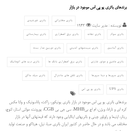
برندهای باتری یو پی اس موجود در بازار
باتری مخابراتی
باتری خورشیدی
نویسنده : مدیر سایت
1943
باتری سولار
باتری نجات
باتری برق اضطراری
باتری بیمارستانی
باتری آسانسور
باتری سیستمهای امنیتی
باتری دوربین مدار بسته
باتری ماشین و موتور شارژی
باتری برق اضطراری بانک ها
باتری درب های اتوماتیک
باتری سرورها و دیتا سرورها
باتری تلفن های سانترال
باتری سیلد ساکن
باتری UPS
باتری یو پی اس
برندهای باتری یو پی اس موجود در بازار باتری یونیکور، راکت، پاناسونیک و ولتا مکس
کره ای و نارادا، ویژن، ام اچ بیMHB، سی جی بی CGB، یورونت، مولتی استار، لئوچ،
ریتار، اپتیما و راوپاور چینی و باتریهای ایتالیایی وجود دارند که قیمتهای آنها در بازار
مختلف می باشد و در حال حاضر در کشور ایران باتری صبا، نیل، هیتاکو و صنعت تولید