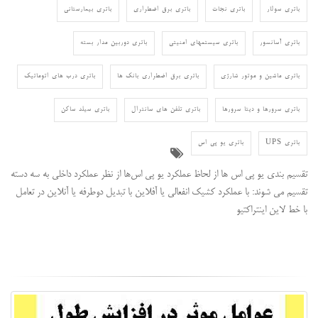
باتری سولار
باتری نجات
باتری برق اضطراری
باتری بیمارستانی
باتری آسانسور
باتری سیستمهای امنیتی
باتری دوربین مدار بسته
باتری ماشین و موتور شارژی
باتری برق اضطراری بانک ها
باتری درب های اتوماتیک
باتری سرورها و دیتا سرورها
باتری تلفن های سانترال
باتری سیلد ساکن
باتری UPS
باتری یو پی اس
تقسیم بندی یو پی اس ها از لحاظ عملکرد یو پی‌ اس‌ها از نظر عملکرد داخلی به سه دسته
تقسیم‌ می شوند: با عملکرد کشیک انفعالی یا آفلاین با تبدیل دوطرفه یا آنلاین در تعامل
با خط لاین اینتراکتیو