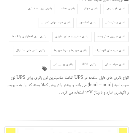
باتری خورشیدی
باتری سولار
باتری نجات
باتری برق اضطراری
باتری بیمارستانی
باتری آسانسور
باتری سیستمهای امنیتی
باتری دوربین مدار بسته
باتری ماشین و موتور شارژی
باتری برق اضطراری بانک ها
باتری درب های اتوماتیک
باتری سرورها و دیتا سرورها
باتری تلفن های سانترال
باتری سیلد ساکن
باتری UPS
باتری یو پی اس
انواع باتری های قابل استفاده در UPS کدامند مناسبترین نوع باتری برای UPS نوع
سرب اسید (lead – acid) می باشد و بیشتر با درپوش کاملا بسته که نیاز به سرویس
و نگهداری ندارد و با ولتاژ ۱۲V استفاده می گردد .