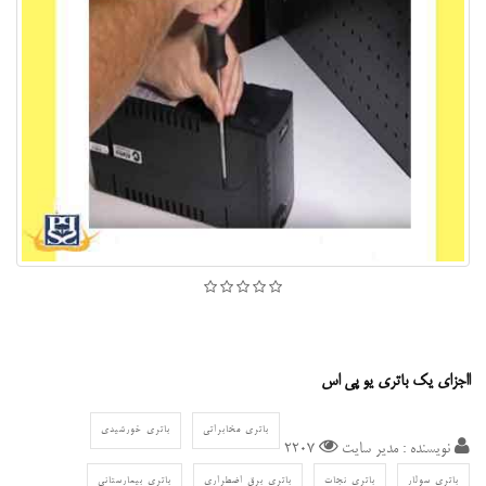
ااجزای یک باتری یو پی اس
باتری مخابراتی
باتری خورشیدی
نویسنده : مدیر سایت
2207
باتری سولار
باتری نجات
باتری برق اضطراری
باتری بیمارستانی