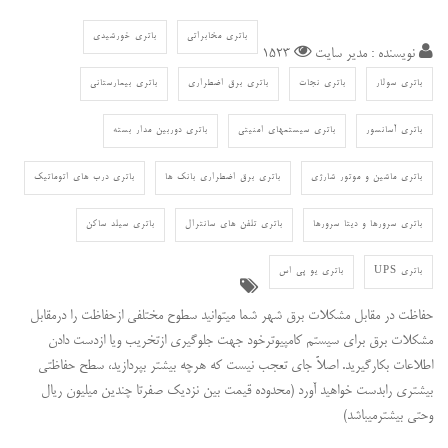
باتری مخابراتی
باتری خورشیدی
نویسنده : مدیر سایت
1523
باتری سولار
باتری نجات
باتری برق اضطراری
باتری بیمارستانی
باتری آسانسور
باتری سیستمهای امنیتی
باتری دوربین مدار بسته
باتری ماشین و موتور شارژی
باتری برق اضطراری بانک ها
باتری درب های اتوماتیک
باتری سرورها و دیتا سرورها
باتری تلفن های سانترال
باتری سیلد ساکن
باتری UPS
باتری یو پی اس
حفاظت در مقابل مشکلات برق شهر شما میتوانید سطوح مختلفی ازحفاظت را درمقابل
مشکلات برق برای سیستم کامپیوترخود جهت جلوگیری ازتخریب ویا ازدست دادن
اطلاعات بکارگیرید. اصلاً جای تعجب نیست که هرچه بیشتر بپردازید، سطح حفاظتی
بیشتری رابدست خواهید آورد (محدوده قیمت بین نزدیک صفرتا چندین میلیون ریال
وحتی بیشترمیباشد)