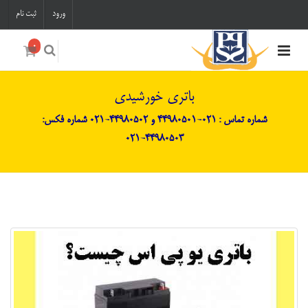
ورود
ثبت نام
0
باتری خورشیدی
شماره تماس : 021-44980501 و 44980502-021 شماره فکس:
44980503-021