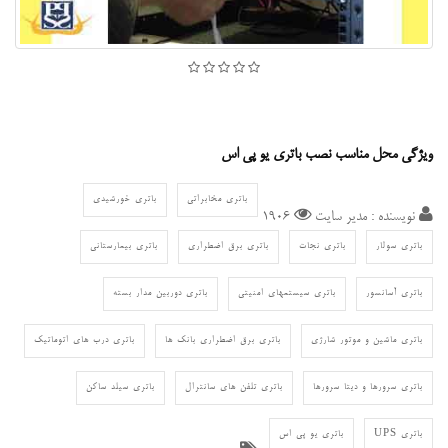
ویژگی محل مناسب نصب باتری یو پی اس
باتری مخابراتی
باتری خورشیدی
نویسنده : مدیر سایت
1906
باتری سولار
باتری نجات
باتری برق اضطراری
باتری بیمارستانی
باتری آسانسور
باتری سیستمهای امنیتی
باتری دوربین مدار بسته
باتری ماشین و موتور شارژی
باتری برق اضطراری بانک ها
باتری درب های اتوماتیک
باتری سرورها و دیتا سرورها
باتری تلفن های سانترال
باتری سیلد ساکن
باتری UPS
باتری یو پی اس