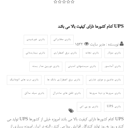
UPS کدام کشورها دارای کیفیت بالا می باشد
باتری مخابراتی
باتری خورشیدی
نویسنده : مدیر سایت
1532
باتری سولار
باتری نجات
باتری برق اضطراری
باتری بیمارستانی
باتری آسانسور
باتری سیستمهای امنیتی
باتری دوربین مدار بسته
باتری ماشین و موتور شارژی
باتری برق اضطراری بانک ها
باتری درب های اتوماتیک
باتری سرورها و دیتا سرورها
باتری تلفن های سانترال
باتری سیلد ساکن
باتری UPS
باتری یو پی اس
UPS کدام کشورها دارای کیفیت بالا می باشد امروزه خیلی از کشورها UPS تولید می
کنند و روز به روز تولید کنندگان افزایش پیدا می کنند ، البته در ایران امروزه بسیاری از