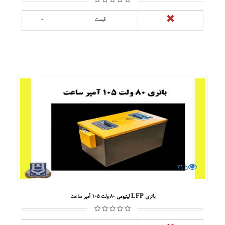
قیمت
0
335
باتری LFP لیتیومی 80 ولت 105 آمپر ساعت