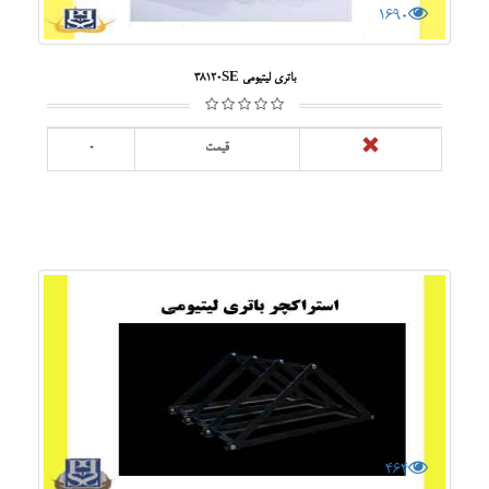
1690
باتری لیتیومی 38120SE
قیمت
0
464