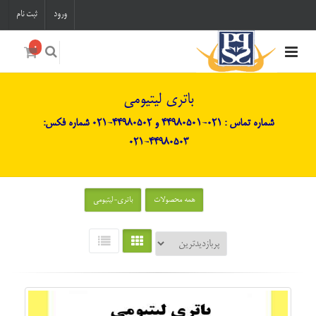
ورود
ثبت نام
0
باتری لیتیومی
شماره تماس : 021-44980501 و 44980502-021 شماره فکس:
44980503-021
همه محصولات
باتری-لیتیومی