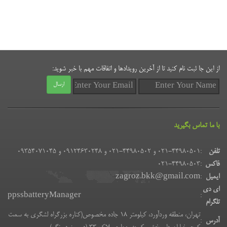
از این جا ثبت نام کنید تا از آخرین رویدادها و اتفاقات مهم با خبر شوید:
ارسال
با ما تماس بگیرید
تلفن
:
021-44980501 و 44980502-021 و 09124630248 و 09354071045
فاکس
:
021-44980503
ایمیل
:
zagroz.bkk@gmail.com
ای دی
ppssbatteryManager
:
تلگرام
تهران، منطقه وردآورد، کیلومتر 18 جاده مخصوص(کناره بزرگراه لشگری به سمت
آدرس
: