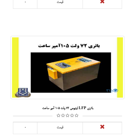
قیمت
0
315
باتری LFP لیتیومی 72 ولت 105 آمپر ساعت
قیمت
0