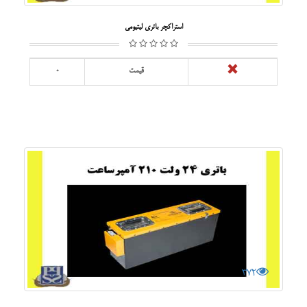
استراکچر باتری لیتیومی
قیمت
0
372