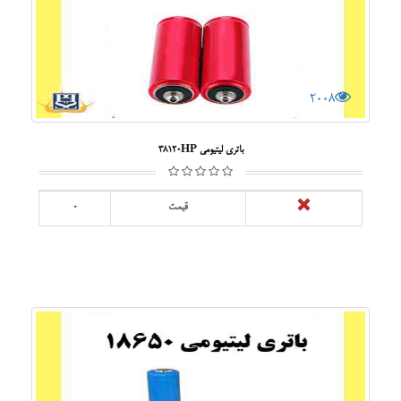
2008
باتری لیتیومی 38120HP
قیمت
0