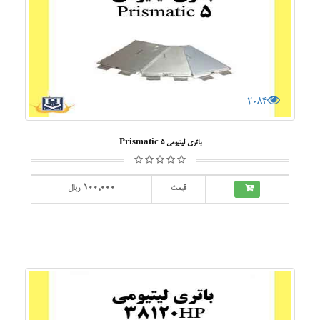
2084
باتری لیتیومی Prismatic 5
100,000
قیمت
ریال