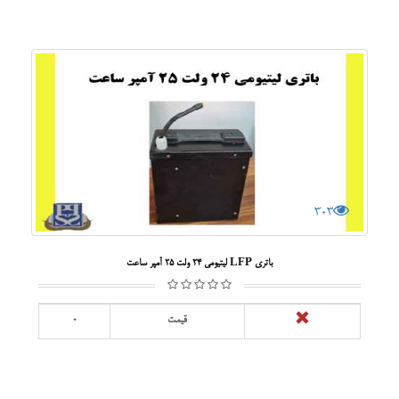
303
باتری LFP لیتیومی 24 ولت 25 آمپر ساعت
قیمت
0