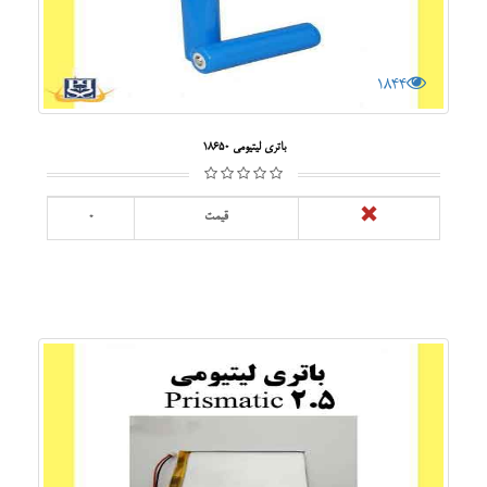
1844
باتری لیتیومی 18650
قیمت
0