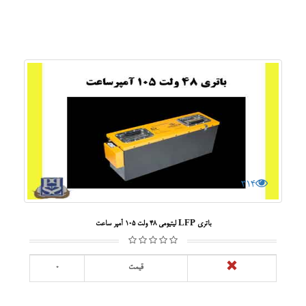
314
باتری LFP لیتیومی 48 ولت 105 آمپر ساعت
قیمت
0