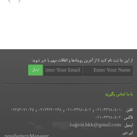
از این جا ثبت نام کنید تا از آخرین رویدادها و اتفاقات مهم با خبر شوید:
ارسال
با ما تماس بگیرید
تلفن
:
021-44980501 و 44980502-021 و 09124630248 و 09354071045
فاکس
:
021-44980503
ایمیل
:
zagroz.bkk@gmail.com
ای دی
ppssbatteryManager
: