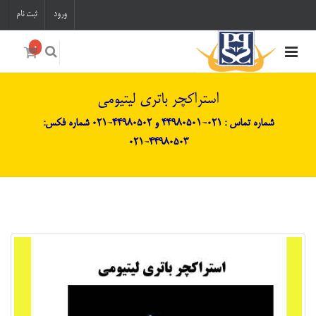
ورود
ثبت نام
0
استراکچر باتری لیتیومی
شماره تماس : 021-44980501 و 44980502-021 شماره فکس:
44980503-021